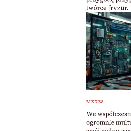
twórcę fryzur.
BIZNES
We współczesn
ogromnie mult
swój wolny cza