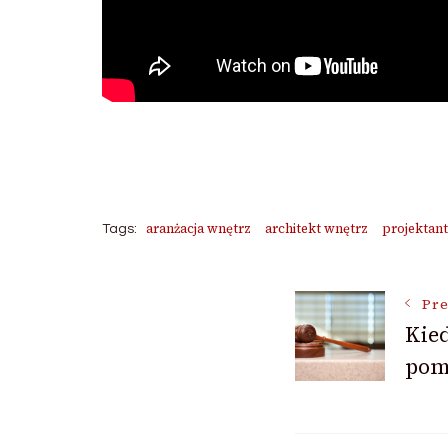
aranżacja wnętrz
architekt wnętrz
projektan
Tags:
Post
Pre
Kied
pom
Navigat