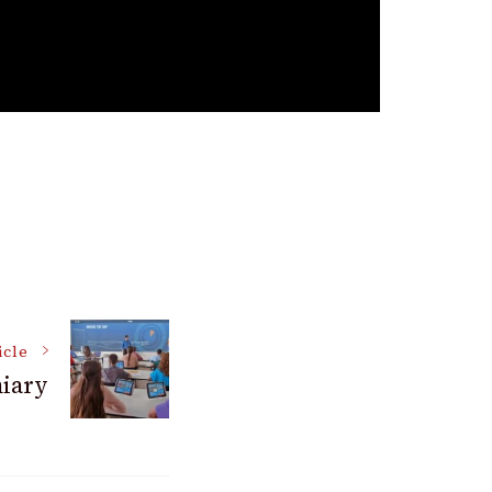
icle
iary