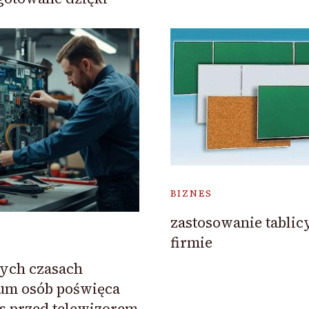
BIZNES
zastosowanie tablic
firmie
ych czasach
um osób poświęca
s przed telewizorem