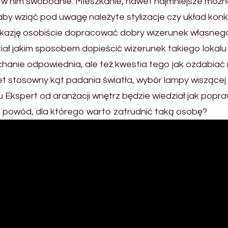
ię w nim swobodnie. Mieszkanie, nawet najmniejsze moż
 aby wziąć pod uwagę należyte stylizacje czy układ ko
 okazję osobiście dopracować dobry wizerunek własneg
iał jakim sposobem dopieścić wizerunek takiego lokal
ychanie odpowiednia, ale też kwestia tego jak ozdabia
 stosowny kąt padania światła, wybór lampy wiszącej 
 Ekspert od aranżacji wnętrz będzie wiedział jak popra
n powód, dla którego warto zatrudnić taką osobę?