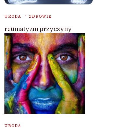
URODA
ZDROWIE
reumatyzm przyczyny
URODA