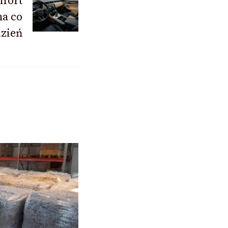
mfort
na co
zień