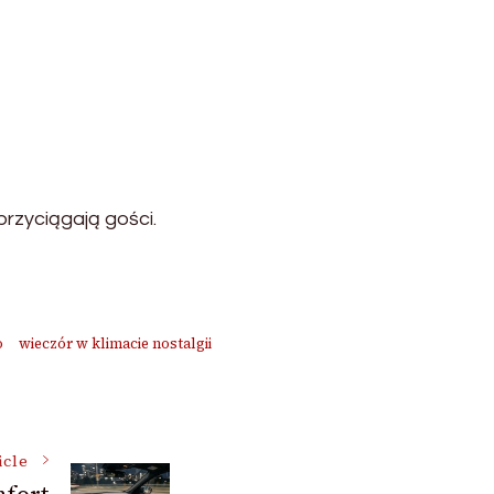
przyciągają gości.
o
wieczór w klimacie nostalgii
icle