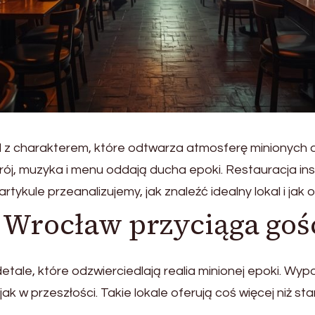
l z charakterem, które odtwarza atmosferę minionych 
rój, muzyka i menu oddają ducha epoki. Restauracja in
tykule przeanalizujemy, jak znaleźć idealny lokal i jak 
 Wrocław przyciąga goś
etale, które odzwierciedlają realia minionej epoki. Wyp
jak w przeszłości. Takie lokale oferują coś więcej niż s