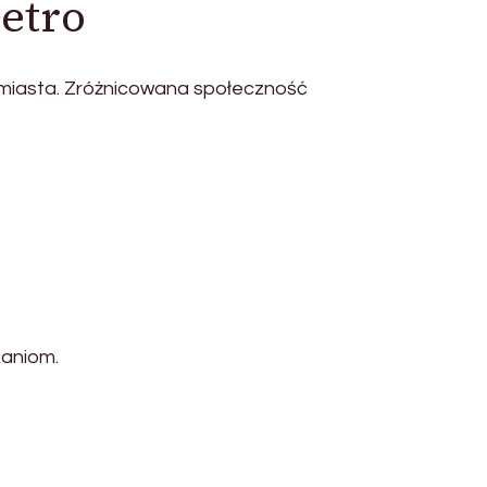
retro
 miasta. Zróżnicowana społeczność
kaniom.