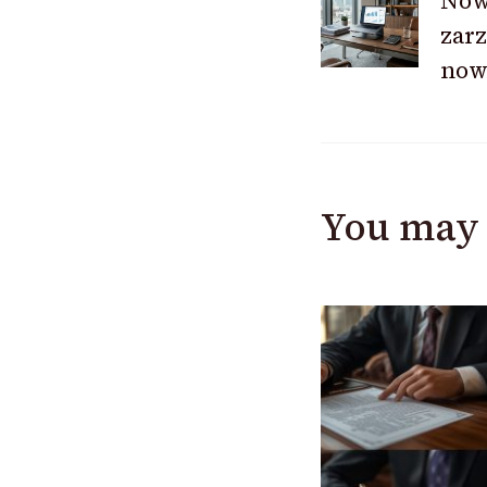
Now
zarz
Navigat
now
You may 