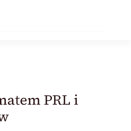
matem PRL i
ów