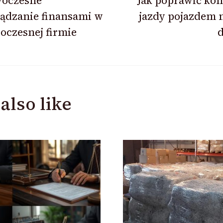
oczesne
Jak poprawić ko
ądzanie finansami w
jazdy pojazdem 
ion
oczesnej firmie
d
also like