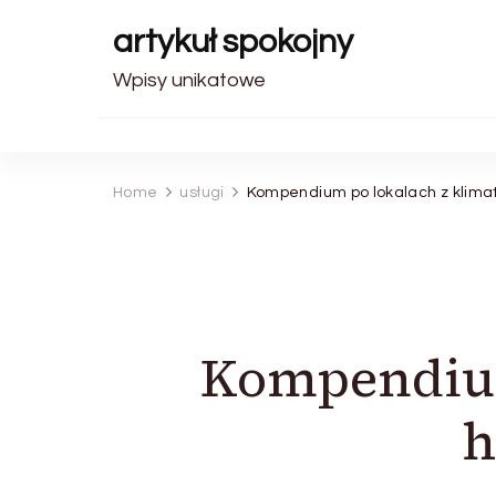
artykuł spokojny
Wpisy unikatowe
Home
usługi
Kompendium po lokalach z klimat
Kompendium
h