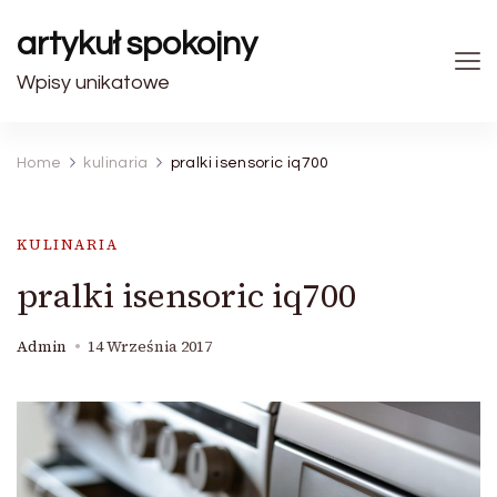
artykuł spokojny
Wpisy unikatowe
Home
kulinaria
pralki isensoric iq700
KULINARIA
pralki isensoric iq700
Admin
14 Września 2017