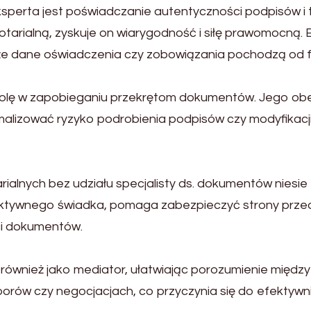
sperta jest poświadczanie autentyczności podpisów i 
tarialną, zyskuje on wiarygodność i siłę prawomocną.
że dane oświadczenia czy zobowiązania pochodzą od f
ą rolę w zapobieganiu przekrętom dokumentów. Jego 
alizować ryzyko podrobienia podpisów czy modyfikacji 
alnych bez udziału specjalisty ds. dokumentów niesie 
 obiektywnego świadka, pomaga zabezpieczyć strony pr
ci dokumentów.
 również jako mediator, ułatwiając porozumienie międz
ów czy negocjacjach, co przyczynia się do efektywniej