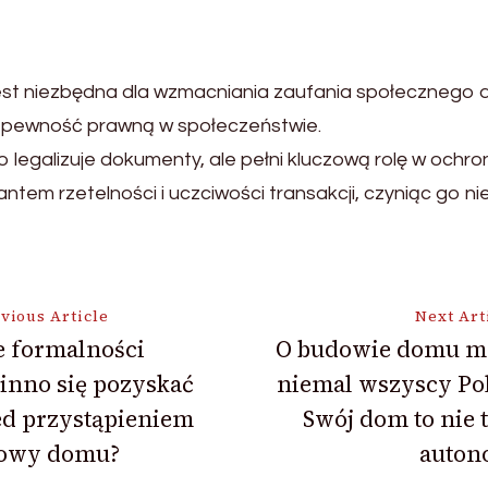
est niezbędna dla wzmacniania zaufania społecznego do
i pewność prawną w społeczeństwie.
 legalizuje dokumenty, ale pełni kluczową rolę w ochron
ntem rzetelności i uczciwości transakcji, czyniąc g
vious Article
Next Art
e formalności
O budowie domu m
inno się pozyskać
niemal wszyscy Po
ion
ed przystąpieniem
Swój dom to nie 
owy domu?
auton