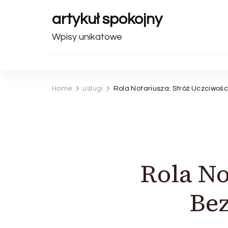
artykuł spokojny
Wpisy unikatowe
Home
usługi
Rola Notariusza: Stróż Uczciwoś
Rola No
Be