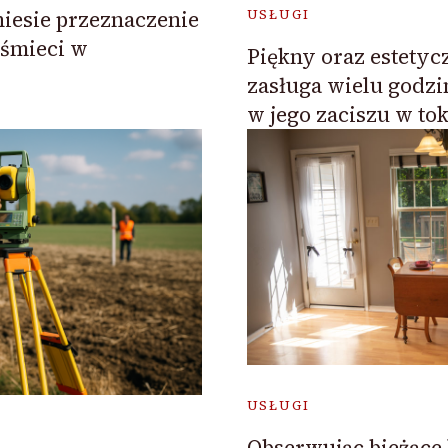
niesie przeznaczenie
USŁUGI
śmieci w
Piękny oraz estetycz
zasługa wielu godz
w jego zaciszu w tok
USŁUGI
Obserwując bieżące