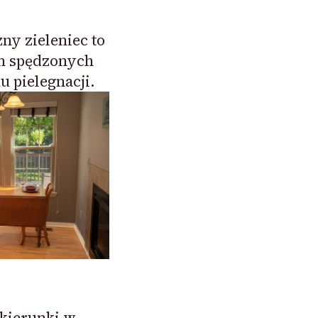
ny zieleniec to
in spędzonych
u pielegnacji.
 kierunki w