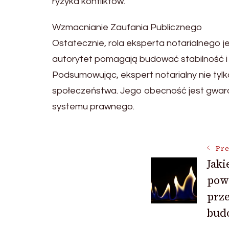
ryzyka konfliktów.
Wzmacnianie Zaufania Publicznego
Ostatecznie, rola eksperta notarialnego j
autorytet pomagają budować stabilność 
Podsumowując, ekspert notarialny nie tylko
społeczeństwa. Jego obecność jest gwara
systemu prawnego.
Post
Pre
Jaki
pow
Navigat
prz
bud