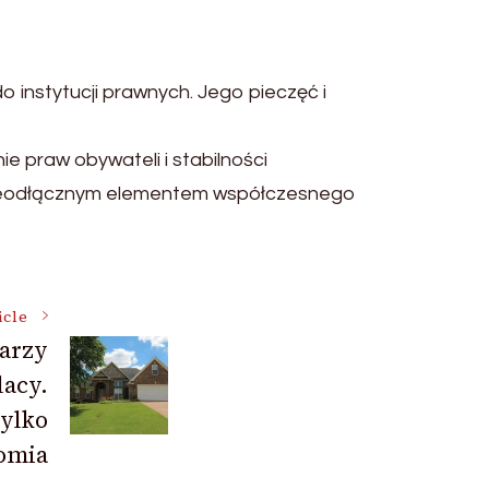
 instytucji prawnych. Jego pieczęć i
ie praw obywateli i stabilności
o nieodłącznym elementem współczesnego
icle
arzy
lacy.
tylko
omia